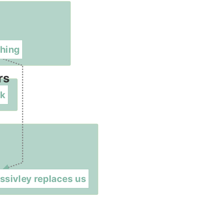
hing
rs
ek
ssivley replaces us