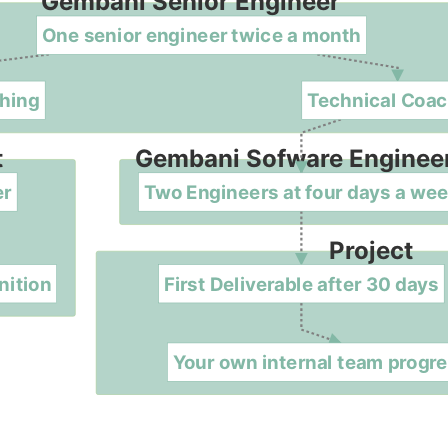
Gembani Senior Engineer
One senior engineer twice a month
hing
Technical Coac
t
Gembani Sofware Enginee
er
Two Engineers at four days a we
Project
nition
First Deliverable after 30 days
Your own internal team progre